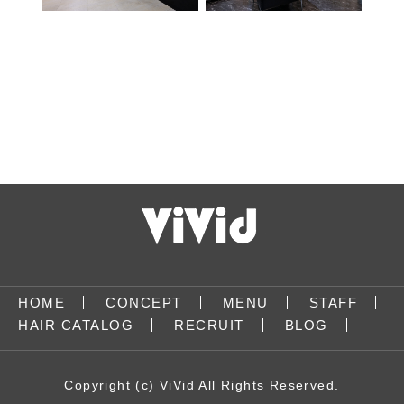
ViVid
ViVid Quattro
ViVid un
ビビット 大宮店
ビビットアン東大宮東口店
ビビットクアトロ蓮田店
HOME
CONCEPT
MENU
STAFF
HAIR CATALOG
RECRUIT
BLOG
〒330-0854 埼玉県さいたま市 大宮
〒349-0123 埼玉県蓮田市本町 1-
〒337-0051 埼玉県 さいたま市 見沼
Copyright (c) ViVid All Rights Reserved.
住所：
住所：
住所：
区桜木町1-265-4 ルフレ桜2階
28 ムサシヤビル2F
区東大宮7-1-1