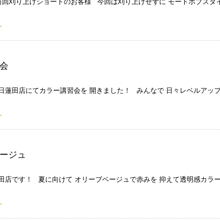
前回刈り上げショートのお客様 今回は刈り上げせずに モードボブス
会
先日蓮田店にてカラー講習会を 開きました！ みんなで 日々レベルアッ
ージュ
田店です！ 夏に向けて オリーブベージュで赤みを 抑えて透明感カラ