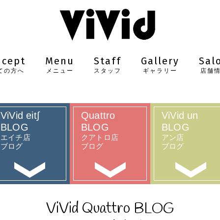
ncept
Menu
Staff
Gallery
Sal
ての方へ
メニュー
スタッフ
ギャラリー
店舗
ViVid eit∫
Quattro
ViVid un
BLOG
BLOG
BLOG
エイチ店
クアトロ店
アン店
ブログ
ブログ
ブログ
ViVid Quattro BLOG