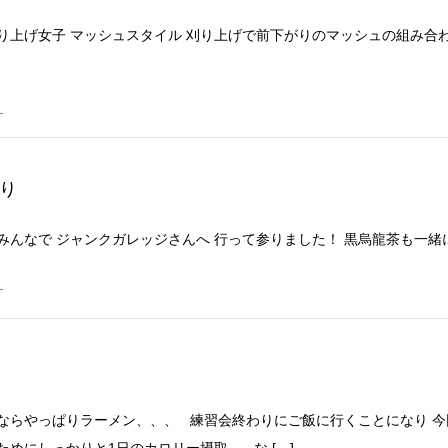
り上げ女子 マッシュスタイル 刈り上げで前下がりのマッシュの組み合
り
 みんなで ジャンクガレッジさんへ 行って参りました！ 黒烏龍茶も一
漢ならやっぱりラーメン、、、 練習会終わりにご飯に行くことになり 今
ためにしっかりと1日のカロリー摂取。 な […]