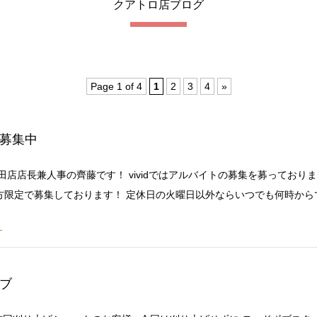
クアトロ店ブログ
Page 1 of 4
1
2
3
4
»
募集中
田店店長兼人事の齊藤です！ vividではアルバイトの募集を募っており
限定で募集しております！ 定休日の火曜日以外ならいつでも何時からで
ブ